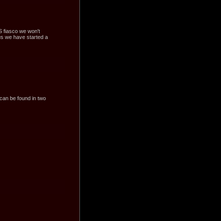
 fiasco we won't
us we have started a
can be found in two