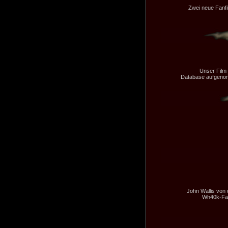
Zwei neue Fanf
Unser Film 
Database aufgenom
John Wallis von 
Wh40k-Fan