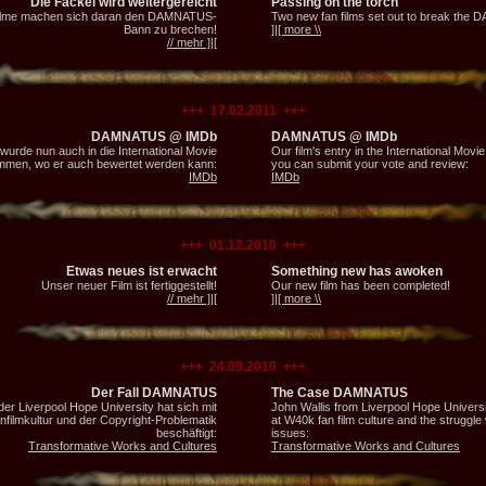
Die Fackel wird weitergereicht
Passing on the torch
ilme machen sich daran den DAMNATUS-
Two new fan films set out to break the
Bann zu brechen!
]|[ more \\
// mehr ]|[
+++ 17.02.2011 +++
DAMNATUS @ IMDb
DAMNATUS @ IMDb
wurde nun auch in die International Movie
Our film's entry in the International Mov
men, wo er auch bewertet werden kann:
you can submit your vote and review:
IMDb
IMDb
+++ 01.12.2010 +++
Etwas neues ist erwacht
Something new has awoken
Unser neuer Film ist fertiggestellt!
Our new film has been completed!
// mehr ]|[
]|[ more \\
+++ 24.09.2010 +++
Der Fall DAMNATUS
The Case DAMNATUS
der Liverpool Hope University hat sich mit
John Wallis from Liverpool Hope Universi
filmkultur und der Copyright-Problematik
at W40k fan film culture and the struggle 
beschäftigt:
issues:
Transformative Works and Cultures
Transformative Works and Cultures