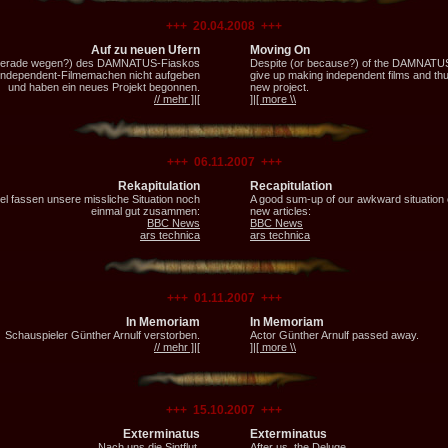
+++ 20.04.2008 +++
Auf zu neuen Ufern
Moving On
 gerade wegen?) des DAMNATUS-Fiaskos
Despite (or because?) of the DAMNATUS
Independent-Filmemachen nicht aufgeben
give up making independent films and th
und haben ein neues Projekt begonnen.
new project.
// mehr ]|[
]|[ more \\
+++ 06.11.2007 +++
Rekapitulation
Recapitulation
el fassen unsere missliche Situation noch
A good sum-up of our awkward situation 
einmal gut zusammen:
new articles:
BBC News
BBC News
ars technica
ars technica
+++ 01.11.2007 +++
In Memoriam
In Memoriam
Schauspieler Günther Arnulf verstorben.
Actor Günther Arnulf passed away.
// mehr ]|[
]|[ more \\
+++ 15.10.2007 +++
Exterminatus
Exterminatus
Nach uns die Sintflut.
After us, the Deluge.