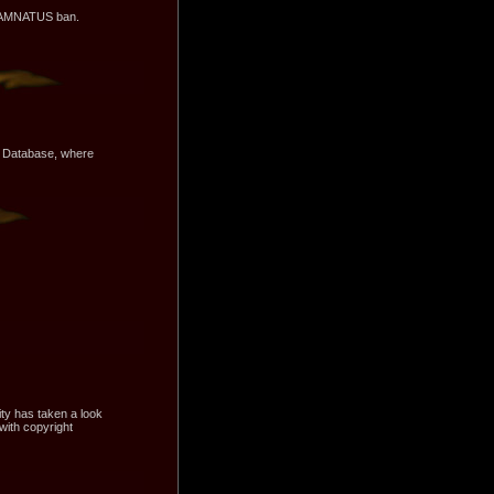
 DAMNATUS ban.
ie Database, where
ty has taken a look
with copyright