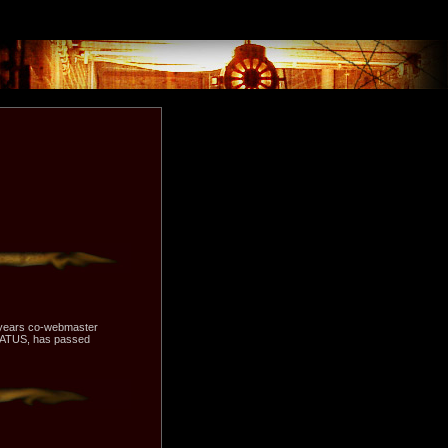
y years co-webmaster
NATUS, has passed