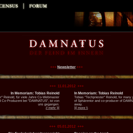
+++
Newsletter
+++
+++ 11.01.2012 +++
In Memoriam: Tobias Reinold
In Memoriam: Tobias Reinold
r" Reinold, für viele Jahre Co-Webmaster
Tobias "Techpriester" Reinold, for man
d Co-Produzent bei "DAMNATUS", ist von
of Sphärentor and co-producer of DAM
uns gegangen.
away.
// mehr ]|[
]|[ more \\
+++ 05.01.2012 +++